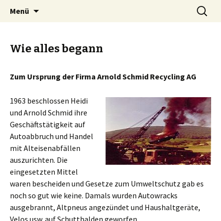
Arnold Schmid Recycling AG
Zum
Suche
Menü
Inhalt
nach:
springen
Wie alles begann
Zum Ursprung der Firma Arnold Schmid Recycling AG
1963 beschlossen Heidi
und Arnold Schmid ihre
Geschäftstätigkeit auf
Autoabbruch und Handel
mit Alteisenabfällen
auszurichten. Die
eingesetzten Mittel
waren bescheiden und Gesetze zum Umweltschutz gab es
noch so gut wie keine. Damals wurden Autowracks
ausgebrannt, Altpneus angezündet und Haushaltgeräte,
Velos usw. auf Schutthalden geworfen.